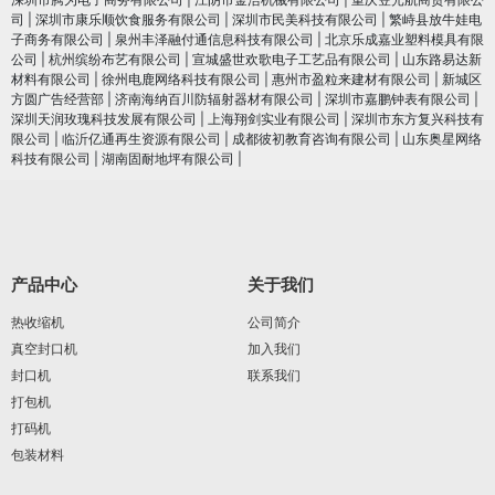
司
|
深圳市康乐顺饮食服务有限公司
|
深圳市民美科技有限公司
|
繁峙县放牛娃电
子商务有限公司
|
泉州丰泽融付通信息科技有限公司
|
北京乐成嘉业塑料模具有限
公司
|
杭州缤纷布艺有限公司
|
宣城盛世欢歌电子工艺品有限公司
|
山东路易达新
材料有限公司
|
徐州电鹿网络科技有限公司
|
惠州市盈粒来建材有限公司
|
新城区
方圆广告经营部
|
济南海纳百川防辐射器材有限公司
|
深圳市嘉鹏钟表有限公司
|
深圳天润玫瑰科技发展有限公司
|
上海翔剑实业有限公司
|
深圳市东方复兴科技有
限公司
|
临沂亿通再生资源有限公司
|
成都彼初教育咨询有限公司
|
山东奥星网络
科技有限公司
|
湖南固耐地坪有限公司
|
产品中心
关于我们
热收缩机
公司简介
真空封口机
加入我们
封口机
联系我们
打包机
打码机
包装材料