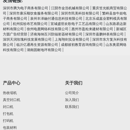
友情链接:
深圳市腾为电子商务有限公司
|
江阴市金浩机械有限公司
|
重庆笠光航商贸有限公
司
|
深圳市康乐顺饮食服务有限公司
|
深圳市民美科技有限公司
|
繁峙县放牛娃电
子商务有限公司
|
泉州丰泽融付通信息科技有限公司
|
北京乐成嘉业塑料模具有限
公司
|
杭州缤纷布艺有限公司
|
宣城盛世欢歌电子工艺品有限公司
|
山东路易达新
材料有限公司
|
徐州电鹿网络科技有限公司
|
惠州市盈粒来建材有限公司
|
新城区
方圆广告经营部
|
济南海纳百川防辐射器材有限公司
|
深圳市嘉鹏钟表有限公司
|
深圳天润玫瑰科技发展有限公司
|
上海翔剑实业有限公司
|
深圳市东方复兴科技有
限公司
|
临沂亿通再生资源有限公司
|
成都彼初教育咨询有限公司
|
山东奥星网络
科技有限公司
|
湖南固耐地坪有限公司
|
产品中心
关于我们
热收缩机
公司简介
真空封口机
加入我们
封口机
联系我们
打包机
打码机
包装材料