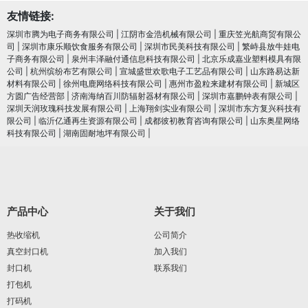
友情链接:
深圳市腾为电子商务有限公司
|
江阴市金浩机械有限公司
|
重庆笠光航商贸有限公
司
|
深圳市康乐顺饮食服务有限公司
|
深圳市民美科技有限公司
|
繁峙县放牛娃电
子商务有限公司
|
泉州丰泽融付通信息科技有限公司
|
北京乐成嘉业塑料模具有限
公司
|
杭州缤纷布艺有限公司
|
宣城盛世欢歌电子工艺品有限公司
|
山东路易达新
材料有限公司
|
徐州电鹿网络科技有限公司
|
惠州市盈粒来建材有限公司
|
新城区
方圆广告经营部
|
济南海纳百川防辐射器材有限公司
|
深圳市嘉鹏钟表有限公司
|
深圳天润玫瑰科技发展有限公司
|
上海翔剑实业有限公司
|
深圳市东方复兴科技有
限公司
|
临沂亿通再生资源有限公司
|
成都彼初教育咨询有限公司
|
山东奥星网络
科技有限公司
|
湖南固耐地坪有限公司
|
产品中心
关于我们
热收缩机
公司简介
真空封口机
加入我们
封口机
联系我们
打包机
打码机