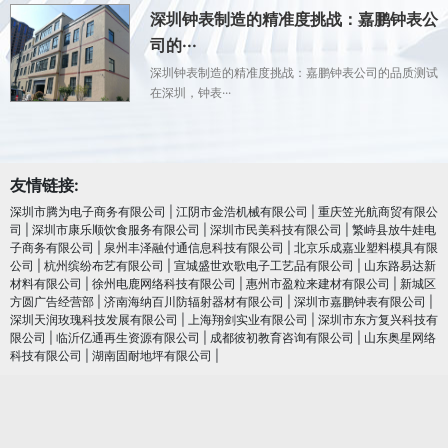
深圳钟表制造的精准度挑战：嘉鹏钟表公
司的···
深圳钟表制造的精准度挑战：嘉鹏钟表公司的品质测试
在深圳，钟表···
友情链接:
深圳市腾为电子商务有限公司
|
江阴市金浩机械有限公司
|
重庆笠光航商贸有限公
司
|
深圳市康乐顺饮食服务有限公司
|
深圳市民美科技有限公司
|
繁峙县放牛娃电
子商务有限公司
|
泉州丰泽融付通信息科技有限公司
|
北京乐成嘉业塑料模具有限
公司
|
杭州缤纷布艺有限公司
|
宣城盛世欢歌电子工艺品有限公司
|
山东路易达新
材料有限公司
|
徐州电鹿网络科技有限公司
|
惠州市盈粒来建材有限公司
|
新城区
方圆广告经营部
|
济南海纳百川防辐射器材有限公司
|
深圳市嘉鹏钟表有限公司
|
深圳天润玫瑰科技发展有限公司
|
上海翔剑实业有限公司
|
深圳市东方复兴科技有
限公司
|
临沂亿通再生资源有限公司
|
成都彼初教育咨询有限公司
|
山东奥星网络
科技有限公司
|
湖南固耐地坪有限公司
|