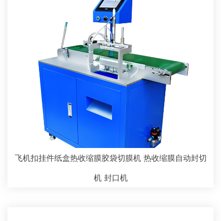
飞机扣挂件纸盒热收缩膜胶袋切膜机 热收缩膜自动封切
机 封口机