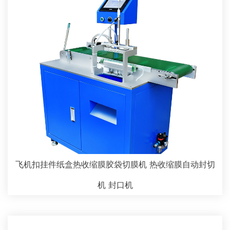
飞机扣挂件纸盒热收缩膜胶袋切膜机 热收缩膜自动封切
机 封口机