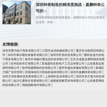
深圳钟表制造的精准度挑战：嘉鹏钟表公
司的···
深圳钟表制造的精准度挑战：嘉鹏钟表公司的品质测试
在深圳，钟表···
友情链接:
深圳市腾为电子商务有限公司
|
江阴市金浩机械有限公司
|
重庆笠光航商贸有限公
司
|
深圳市康乐顺饮食服务有限公司
|
深圳市民美科技有限公司
|
繁峙县放牛娃电
子商务有限公司
|
泉州丰泽融付通信息科技有限公司
|
北京乐成嘉业塑料模具有限
公司
|
杭州缤纷布艺有限公司
|
宣城盛世欢歌电子工艺品有限公司
|
山东路易达新
材料有限公司
|
徐州电鹿网络科技有限公司
|
惠州市盈粒来建材有限公司
|
新城区
方圆广告经营部
|
济南海纳百川防辐射器材有限公司
|
深圳市嘉鹏钟表有限公司
|
深圳天润玫瑰科技发展有限公司
|
上海翔剑实业有限公司
|
深圳市东方复兴科技有
限公司
|
临沂亿通再生资源有限公司
|
成都彼初教育咨询有限公司
|
山东奥星网络
科技有限公司
|
湖南固耐地坪有限公司
|